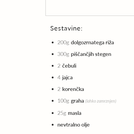
Sestavine:
200g
dolgozrnatega riža
300g
piščančjih stegen
2
čebuli
4
jajca
2
korenčka
100g
graha
(lahko zamrznjen)
25g
masla
nevtralno olje