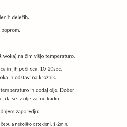
enih deležih.
in poprom.
š woka) na čim višjo temperaturo.
jca in jih peči cca. 10-20sec.
ka in odstavi na krožnik.
 temperaturo in dodaj olje. Dober
, da se iz olje začne kaditi.
lednjem zaporedju:
a čebula nekoliko ostekleni, 1-2min,