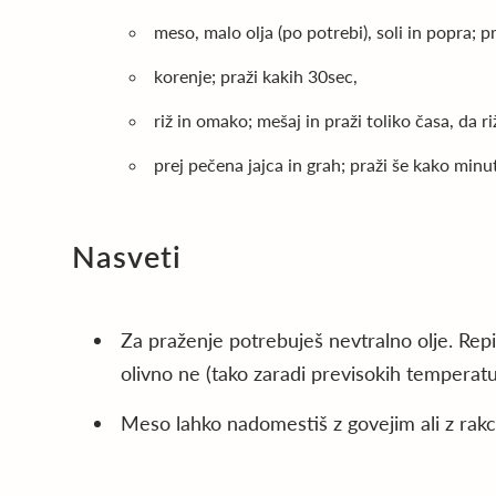
meso, malo olja (po potrebi), soli in popra; p
korenje; praži kakih 30sec,
riž in omako; mešaj in praži toliko časa, da ri
prej pečena jajca in grah; praži še kako minu
Nasveti
Za praženje potrebuješ nevtralno olje. Repi
olivno ne (tako zaradi previsokih temperatu
Meso lahko nadomestiš z govejim ali z rakc