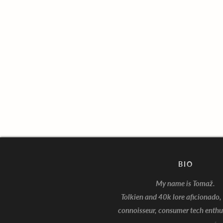
BIO
My name is Tomaž.
Tolkien and 40k lore aficionado
connoisseur, consumer tech enthu
I'm Batman!