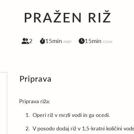
PRAŽEN RIŽ
2
15min
15min
PREP
COOK
Priprava
Priprava riža:
Operi riž v mrzli vodi in ga ocedi.
V posodo dodaj riž v 1,5-kratni količini vode 