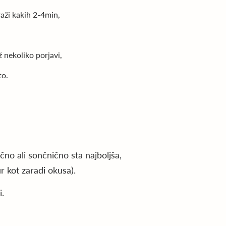
raži kakih 2-4min,
ž nekoliko porjavi,
to.
čno ali sončnično sta najboljša,
r kot zaradi okusa).
i.