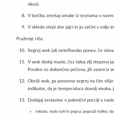
okus).
V lončku zmešaj omake iz seznama v naved
V skledo stepi dve jajci in ju začini s soljo 
Praženje riža:
Segrej wok (ali neteflonsko ponev, če nima
V wok dodaj maslo, čez takoj zlij stepena ja
Preden so dokončno pečena, jih vzami iz wo
Obriši wok, ga ponovno segrej na čim višjo
indikator, da je temperatura dovolj visoka, je
Dodajaj sestavine v polovični porciji v nas
čebulo, malo soli in popra; popraži toliko, d