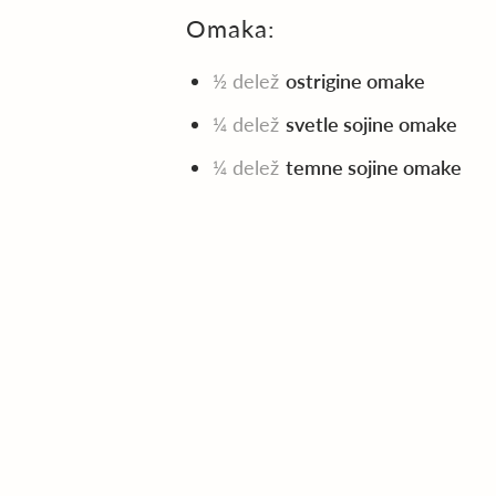
Omaka:
½ delež
ostrigine omake
¼ delež
svetle sojine omake
¼ delež
temne sojine omake