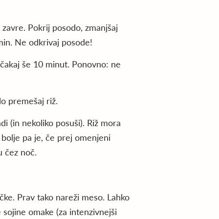
i zavre. Pokrij posodo, zmanjšaj
0min. Ne odkrivaj posode!
očakaj še 10 minut. Ponovno: ne
lo premešaj riž.
di (in nekoliko posuši). Riž mora
 bolje pa je, če prej omenjeni
ku čez noč.
čke. Prav tako nareži meso. Lahko
e sojine omake (za intenzivnejši