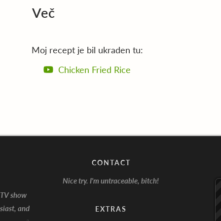
Več
Moj recept je bil ukraden tu:
Chicken Fried Rice
CONTACT
Nice try. I'm untraceable, bitch!
, TV show
siast, and
EXTRAS