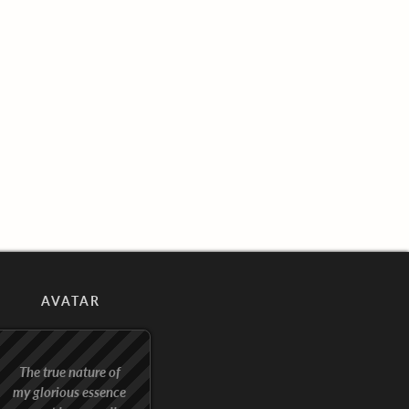
AVATAR
The true nature of
my glorious essence