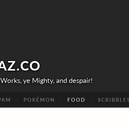
AZ.
CO
Works, ye Mighty, and despair!
PAM
POKÉMON
FOOD
SCRIBBLE
NE-HIT WONDERS
OSE SAGA
MARATHO