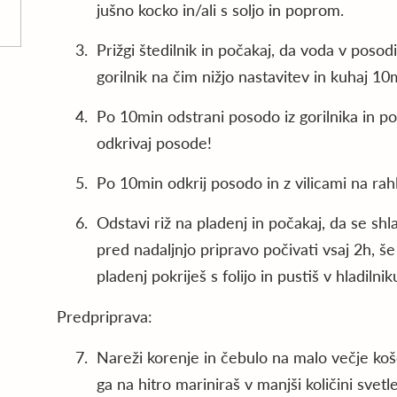
jušno kocko in/ali s soljo in poprom.
Prižgi štedilnik in počakaj, da voda v posod
gorilnik na čim nižjo nastavitev in kuhaj 1
Po 10min odstrani posodo iz gorilnika in p
odkrivaj posode!
Po 10min odkrij posodo in z vilicami na rah
Odstavi riž na pladenj in počakaj, da se shla
pred nadaljnjo pripravo počivati vsaj 2h, še
pladenj pokriješ s folijo in pustiš v hladilni
Predpriprava:
Nareži korenje in čebulo na malo večje koš
ga na hitro mariniraš v manjši količini svetl